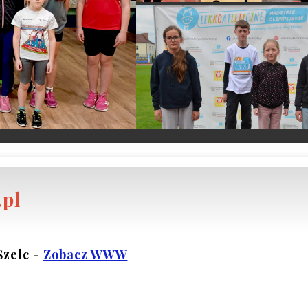
.pl
zelc - 
Zobacz WWW