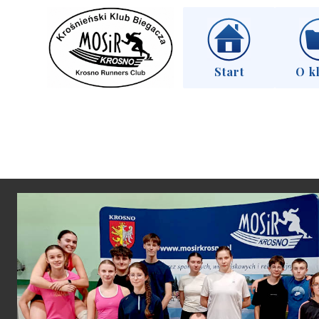
Start
O k