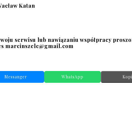
acław Katan
zwoju serwisu lub nawiązaniu współpracy proszon
s 
marcinszelc@gmail.com
Messanger
WhatsApp
Kopi