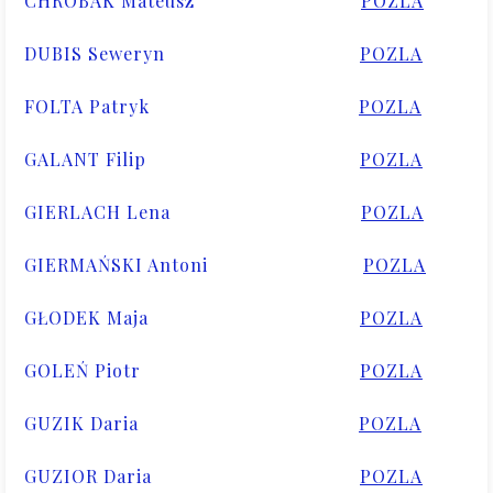
CHROBAK Mateusz
POZLA
DUBIS Seweryn
POZLA
FOLTA Patryk
POZLA
GALANT Filip
POZLA
GIERLACH Lena
POZLA
GIERMAŃSKI Antoni
POZLA
GŁODEK Maja
POZLA
GOLEŃ Piotr
POZLA
GUZIK Daria
POZLA
GUZIOR Daria
POZLA