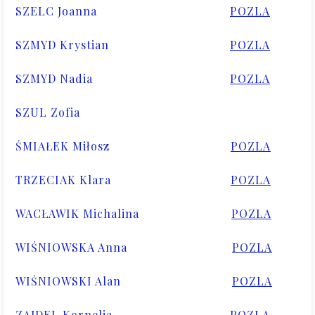
SZELC Joanna
POZLA
SZMYD Krystian
POZLA
SZMYD Nadia
POZLA
SZUL Zofia
ŚMIAŁEK Miłosz
POZLA
TRZECIAK Klara
POZLA
WACŁAWIK Michalina
POZLA
WIŚNIOWSKA Anna
POZLA
WIŚNIOWSKI Alan
POZLA
ZAJDEL Kornelia
POZLA