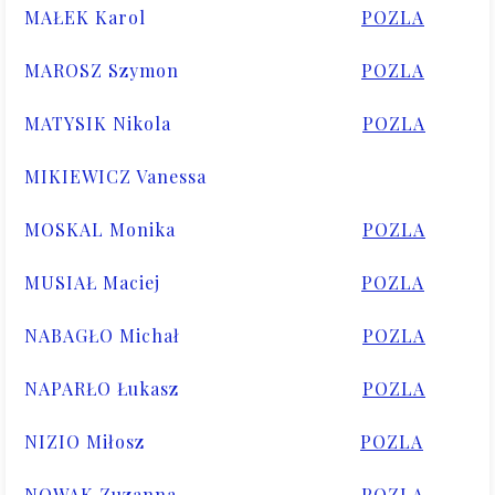
MAŁEK Karol
POZLA
MAROSZ Szymon
POZLA
MATYSIK Nikola
POZLA
MIKIEWICZ Vanessa
MOSKAL Monika
POZLA
MUSIAŁ Maciej
POZLA
NABAGŁO Michał
POZLA
NAPARŁO Łukasz
POZLA
NIZIO Miłosz
POZLA
NOWAK Zuzanna
POZLA