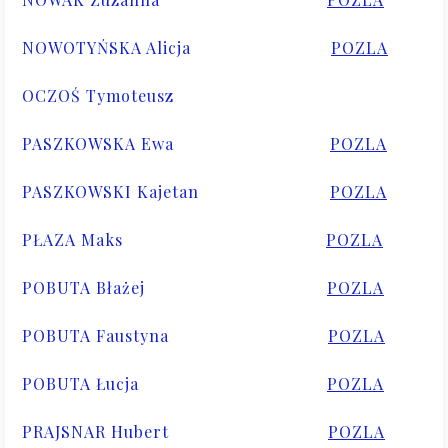
NOWOTYŃSKA Alicja
POZLA
OCZOŚ Tymoteusz
PASZKOWSKA Ewa
POZLA
PASZKOWSKI Kajetan
POZLA
PŁAZA Maks
POZLA
POBUTA Błażej
POZLA
POBUTA Faustyna
POZLA
POBUTA Łucja
POZLA
PRAJSNAR Hubert
POZLA