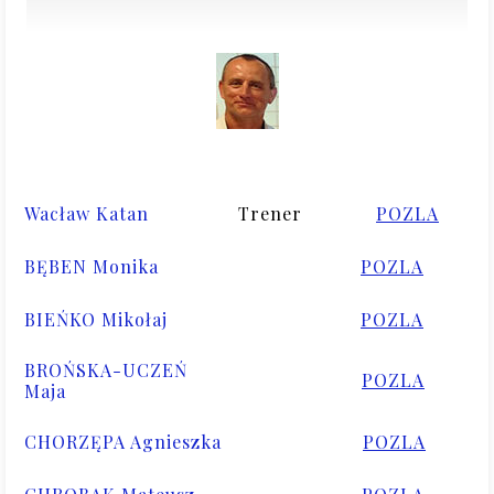
Wacław Katan
Trener
POZLA
BĘBEN Monika
POZLA
BIEŃKO Mikołaj
POZLA
BROŃSKA-UCZEŃ
POZLA
Maja
CHORZĘPA Agnieszka
POZLA